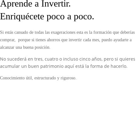
Aprende a Invertir.
Enriquécete poco a poco.
Si estás cansado de todas las exageraciones esta es la formación que deberías
comprar, porque si tienes ahorros que invertir cada mes, puedo ayudarte a
alcanzar una buena posición.
No sucederá en tres, cuatro o incluso cinco años, pero si quieres
acumular un buen patrimonio aquí está la forma de hacerlo.
Conocimiento útil, estructurado y riguroso.
comprar ahora
¿Qué valor obtengo?
Accede a todos mis programas formativos que podrían cambiar
tu
relación con el dinero
y tu entorno, logrando una mejor posición y