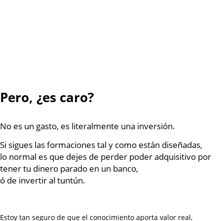
Es para ti,
si valoras un contenido bien estructurado, filtrado,
contrastado, muy al grano, útil
.. e impartido por una persona con
años de experiencia divulgando e impartiendo docencia.
Es para ti, si te han gustado el contenido gratuito pero quieres
acceso al contenido premium que potencia drásticamente la
obtención de resultados.
Pero, ¿es caro?
No es un gasto, es literalmente una inversión.
Si sigues las formaciones tal y como están diseñadas,
lo normal es que dejes de perder poder adquisitivo por
tener tu dinero parado en un banco,
ó de invertir al tuntún.
Estoy tan seguro de que el conocimiento aporta valor real,