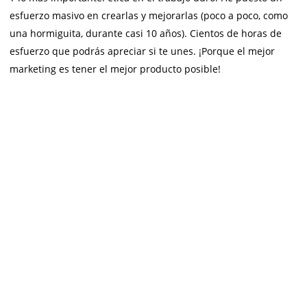
esfuerzo masivo en crearlas y mejorarlas (poco a poco, como
una hormiguita, durante casi 10 años). Cientos de horas de
esfuerzo que podrás apreciar si te unes. ¡Porque el mejor
marketing es tener el mejor producto posible!
ME INTERESA, QUIERO SABER MÁS
Tengo dudas de si es para mí
Es para ti, si era una persona
curiosa
,
con muchas ganas de
progresar y amas la libertad
pero todavía no lo has logrado.
Es para ti, si quieres tomar mejores decisiones financieras, de
inversión, de estilo de vida y profesionales.
Es para ti, si necesitas un círculo de personas potenciador con
intereses similares.