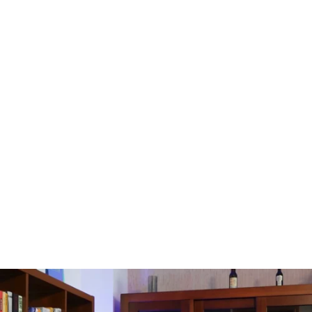
libertad de acción.
Tras años de estudio intensivo y filtración de información valiosa,
he estructurado este conocimiento para que,
con mi apoyo
y el de
la comunidad, adquieras habilidades en finanzas personales,
INVERSIONES
y toma de decisiones estratégicas en poco tiempo a
tu propio ritmo.
Gracias a mi experiencia,
ahorras decenas de horas de esfuerzo y
errores
.