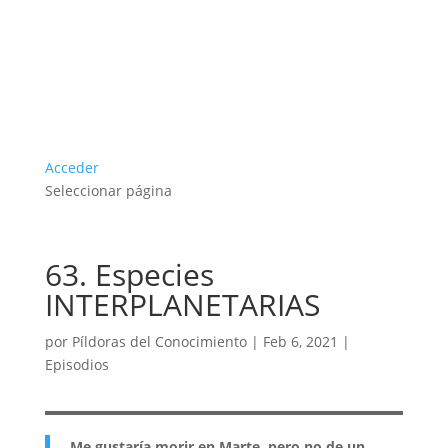
Acceder
Seleccionar página
63. Especies
INTERPLANETARIAS
por
Píldoras del Conocimiento
|
Feb 6, 2021
|
Episodios
Me gustaría morir en Marte, pero no de un